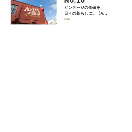
No.
ビンテージの価値を、
日々の暮らしに。【A...
特集