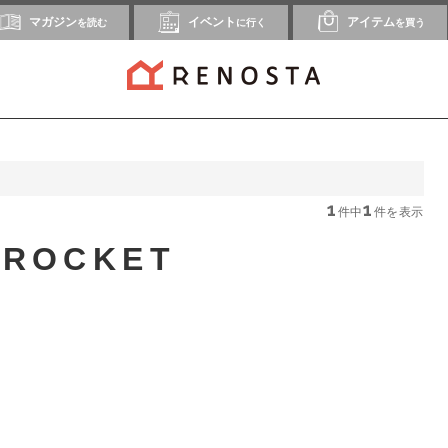
マガジン
イベント
アイテム
を読む
に行く
を買う
1
1
件中
件を表示
ROCKET