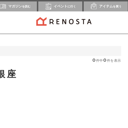
マガジン
イベント
アイテム
を読む
に行く
を買う
0
0
件中
件を表示
銀座