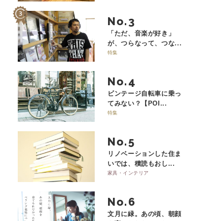
No.
「ただ、音楽が好き」
が、つらなって、つな...
特集
No.
ビンテージ自転車に乗っ
てみない？【POI...
特集
No.
リノベーションした住ま
いでは、積読もおし...
家具・インテリア
No.
文月に緑。あの頃、朝顔