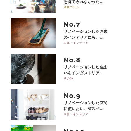
を育てられなかった...
連載コラム
No.
リノベーションしたお家
のインテリアにも。...
家具・インテリア
No.
リノベーションした住ま
いをインダストリア...
その他
No.
リノベーションした玄関
に使いたい、省スペ...
家具・インテリア