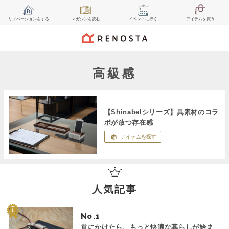
リノベーション
をする
マガジン
を読む
イベント
に行く
アイテム
を買う
高級感
【Shinabelシリーズ】異素材のコラ
ボが放つ存在感
アイテムを探す
人気記事
No.
首にかけたら、もっと快適な暮らしが始ま