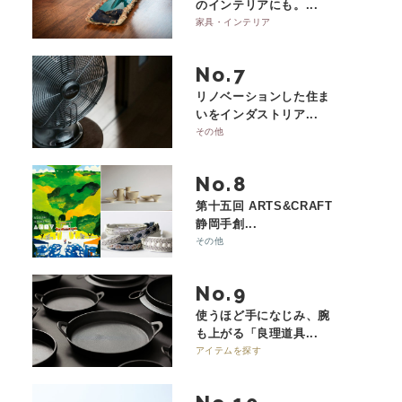
のインテリアにも。...
家具・インテリア
No.
リノベーションした住ま
いをインダストリア...
その他
No.
第十五回 ARTS&CRAFT
静岡手創...
その他
No.
使うほど手になじみ、腕
も上がる「良理道具...
アイテムを探す