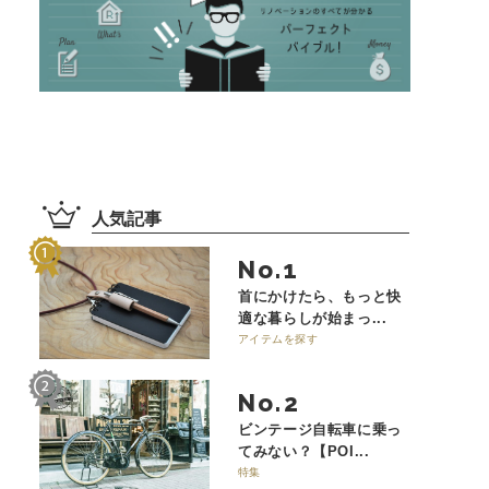
人気記事
No.
首にかけたら、もっと快
適な暮らしが始まっ...
アイテムを探す
No.
ビンテージ自転車に乗っ
てみない？【POI...
特集