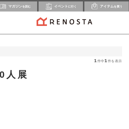
マガジン
イベント
アイテム
を読む
に行く
を買う
1
1
件中
件を表示
00人展