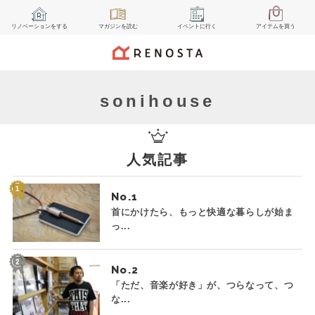
リノベーション
をする
マガジン
を読む
イベント
に行く
アイテム
を買う
sonihouse
人気記事
No.
首にかけたら、もっと快適な暮らしが始ま
っ...
No.
「ただ、音楽が好き」が、つらなって、つ
な...