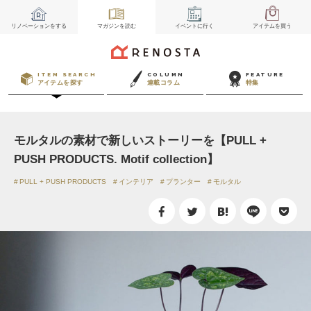
リノベーション
をする
マガジン
を読む
イベント
に行く
アイテム
を買う
ITEM SEARCH
COLUMN
FEATURE
アイテムを探す
連載コラム
特集
モルタルの素材で新しいストーリーを【PULL +
PUSH PRODUCTS. Motif collection】
PULL + PUSH PRODUCTS
インテリア
プランター
モルタル