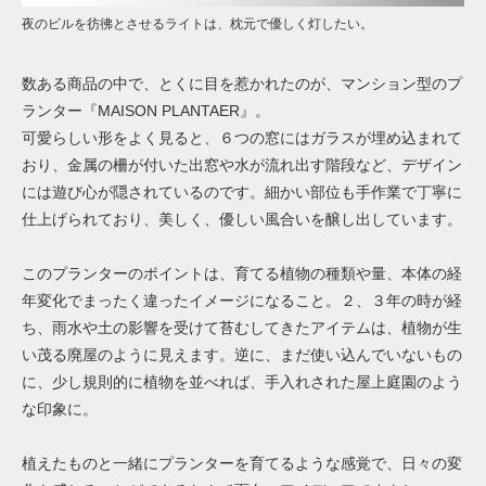
夜のビルを彷彿とさせるライトは、枕元で優しく灯したい。
数ある商品の中で、とくに目を惹かれたのが、マンション型のプ
ランター『MAISON PLANTAER』。
可愛らしい形をよく見ると、６つの窓にはガラスが埋め込まれて
おり、金属の柵が付いた出窓や水が流れ出す階段など、デザイン
には遊び心が隠されているのです。細かい部位も手作業で丁寧に
仕上げられており、美しく、優しい風合いを醸し出しています。
このプランターのポイントは、育てる植物の種類や量、本体の経
年変化でまったく違ったイメージになること。２、３年の時が経
ち、雨水や土の影響を受けて苔むしてきたアイテムは、植物が生
い茂る廃屋のように見えます。逆に、まだ使い込んでいないもの
に、少し規則的に植物を並べれば、手入れされた屋上庭園のよう
な印象に。
植えたものと一緒にプランターを育てるような感覚で、日々の変