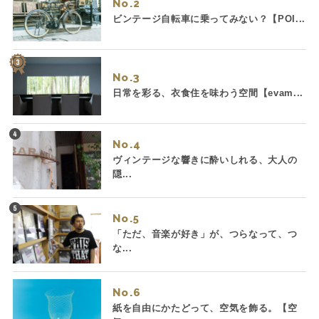
No.
ビンテージ自転車に乗ってみない？【POI...
No.
日常を彩る、衣食住を味わう空間【evam...
No.
ヴィンテージな響きに酔いしれる、大人の
隠...
No.
「ただ、音楽が好き」が、つらなって、つ
な...
No.
紙を自由にかたどって、空気を飾る。【空