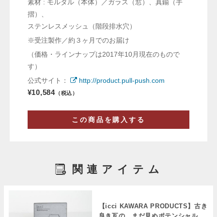
素材 : モルタル（本体）／ガラス（窓）、真鍮（手
摺）、
ステンレスメッシュ（階段排水穴）
※受注製作／約３ヶ月でのお届け
（価格・ラインナップは2017年10月現在のもので
す）
公式サイト：
http://product.pull-push.com
¥10,584
（税込）
この商品を購入する
関連アイテム
【icci KAWARA PRODUCTS】古き
良き瓦の、まだ見ぬポテンシャル。