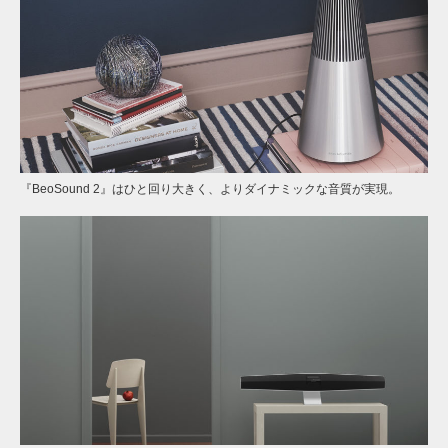
『BeoSound 2』はひと回り大きく、よりダイナミックな音質が実現。