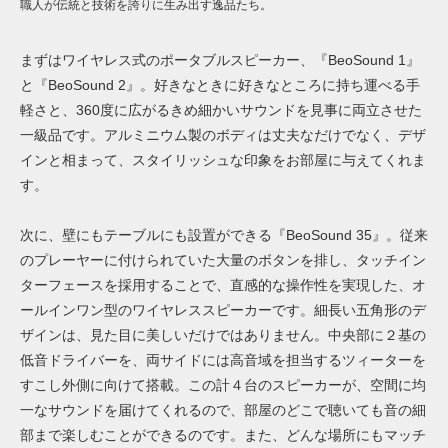
職人が伝統と技術を誇りに生み出す逸品たち。
まずはワイヤレス式のポータブルスピーカー、『
BeoSound 1
』
と『
BeoSound 2
』。好きなときに好きなところに持ち運べる手
軽さと、360度に広がるきめ細かいサウンドを見事に両立させた
一級品です。アルミニウム製のボディは丈夫なだけでなく、デザ
インと相まって、スタイリッシュな印象をお部屋に与えてくれま
す。
次に、壁にもテーブルにも設置ができる『
BeoSound 35
』。従来
のプレーヤーに付けられていた大量のボタンを排し、タッチイン
ターフェースを採用することで、直感的な操作性を実現した、オ
ールインワン型のワイヤレススピーカーです。細長い五角形のデ
ザインは、見た目に美しいだけではありません。中央部に２基の
低音ドライバーを、両サイドには高音域を担当するツィーターを
すこし外側に向けて搭載。この計４台のスピーカーが、空間に均
一なサウンドを届けてくれるので、部屋のどこで聴いても音の細
部まで楽しむことができるのです。また、どんな場所にもマッチ