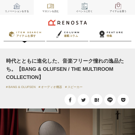
リノベーション
をする
マガジン
を読む
イベント
に行く
アイテム
を買う
ITEM SEARCH
COLUMN
FEATURE
アイテムを探す
連載コラム
特集
時代とともに進化した、音楽フリーク憧れの逸品た
ち。【BANG & OLUFSEN / THE MULTIROOM
COLLECTION】
BANG & OLUFSEN
オーディオ機器
スピーカー