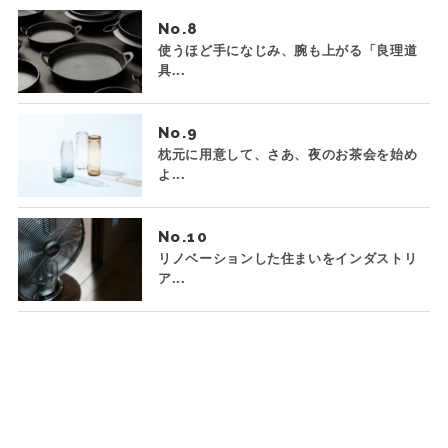
No.
使うほど手になじみ、腕も上がる「良理道
具...
No.
枕元に用意して、さあ、夜のお茶会を始め
よ...
No.
リノベーションした住まいをインダストリ
ア...