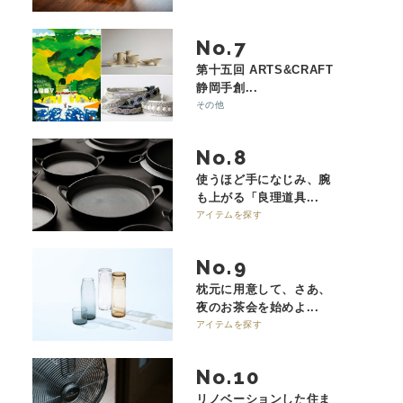
No.
第十五回 ARTS&CRAFT
静岡手創...
その他
No.
使うほど手になじみ、腕
も上がる「良理道具...
アイテムを探す
No.
枕元に用意して、さあ、
夜のお茶会を始めよ...
アイテムを探す
No.
リノベーションした住ま