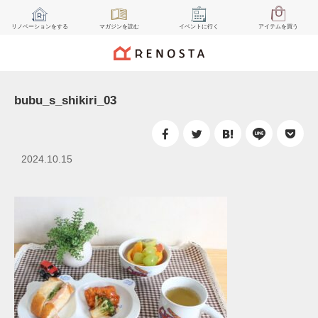
リノベーション
をする
マガジン
を読む
イベント
に行く
アイテム
を買う
bubu_s_shikiri_03
2024.10.15