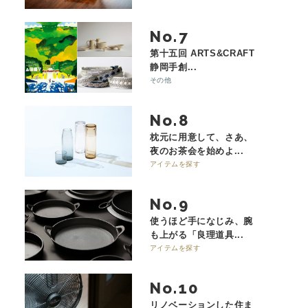
No.
第十五回 ARTS&CRAFT
静岡手創...
その他
No.
枕元に用意して、さあ、
夜のお茶会を始めよ...
アイテムを探す
No.
使うほど手になじみ、腕
も上がる「良理道具...
アイテムを探す
No.
リノベーションした住ま