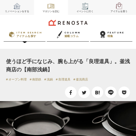
リノベーション
をする
マガジン
を読む
イベント
に行く
アイテム
を買う
ITEM SEARCH
COLUMN
FEATURE
アイテムを探す
連載コラム
特集
使うほど手になじみ、腕も上がる「良理道具」。釜浅
商店の【南部浅鍋】
オーブン料理
南部鉄
浅鍋
良理道具
釜浅商店