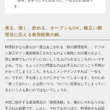
「良理」がぎっしりと詰まった、一生ものの道具で
す。
煮る、焼く、炒める、オーブンもOK。幅広い調
理法に応える南部鉄製の鍋。
料理好きなら誰もが一度はあこがれる「鉄の調理道具」。テフロ
ン加工やフッ素樹脂加工されたものより格段に火の通りがよく、
同じ食材でもバツグンにおいしく仕上げられるところがいいです
よね。でも、ちょっとだけ問題なのはお手入れにけっこう手間が
かかってしまうところ。きちんとメンテナンスすれば「一生も
の」ですが、手を抜くとスグにサビついてしまいます。そのため
「使ってみたい」とは思いつつ、ついつい足踏みしてしまってい
るという人も多いのではないでしょうか。
今回ご紹介する釜浅商店の『南部浅鍋』も、確かにそれなりのお
手入れが必要です。しかし、それでもやっぱり、料理好きを自認