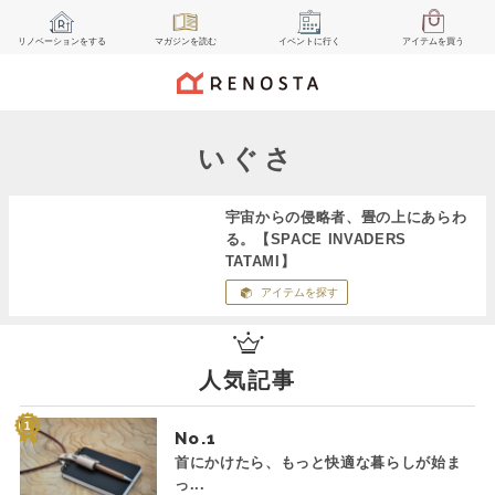
リノベーション
をする
マガジン
を読む
イベント
に行く
アイテム
を買う
いぐさ
宇宙からの侵略者、畳の上にあらわ
る。【SPACE INVADERS
TATAMI】
アイテムを探す
人気記事
No.
首にかけたら、もっと快適な暮らしが始ま
っ...