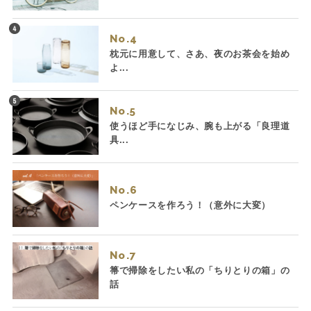
No.
枕元に用意して、さあ、夜のお茶会を始め
よ...
No.
使うほど手になじみ、腕も上がる「良理道
具...
No.
ペンケースを作ろう！（意外に大変）
No.
箒で掃除をしたい私の「ちりとりの箱」の
話