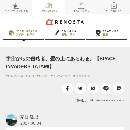
リノベーション
をする
マガジン
を読む
イベント
に行く
アイテム
を買う
ITEM SEARCH
COLUMN
FEATURE
アイテムを探す
連載コラム
特集
宇宙からの侵略者、畳の上にあらわる。【SPACE
INVADERS TATAMI】
FUGAHUM
UFO
いぐさ
インベーダー
添島勲商店
参照元：
http://www.soejima.com/
家垣 達成
2017.05.04