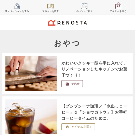
リノベーション
をする
マガジン
を読む
イベント
に行く
アイテム
を買う
おやつ
かわいいクッキー型を手に入れて、
リノベーションしたキッチンでお菓
子づくり！
その他
【プシプシーナ珈琲／「水出しコー
ヒー」＆「ショウガトウ」】お手軽
コーヒータイムのために。
アイテムを探す