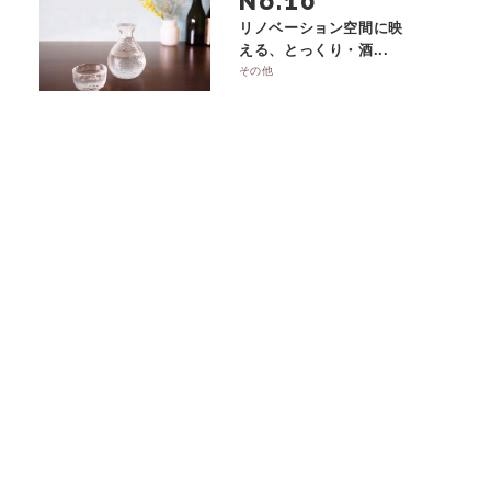
No.
リノベーション空間に映
える、とっくり・酒...
その他