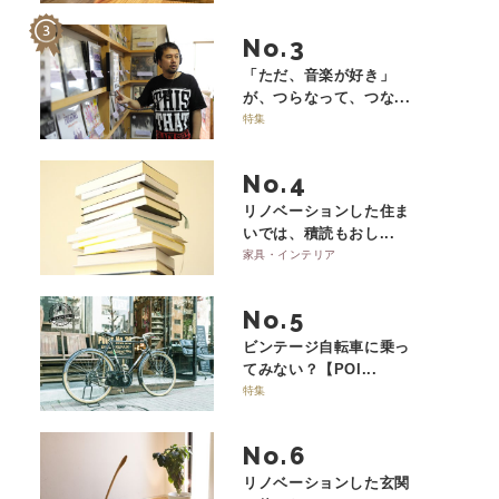
No.
「ただ、音楽が好き」
が、つらなって、つな...
特集
No.
リノベーションした住ま
いでは、積読もおし...
家具・インテリア
No.
ビンテージ自転車に乗っ
てみない？【POI...
特集
No.
リノベーションした玄関