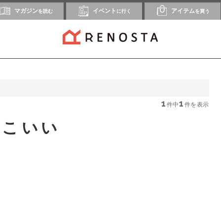
マガジン
イベント
アイテム
を読む
に行く
を買う
1
1
件中
件を表示
っこいい