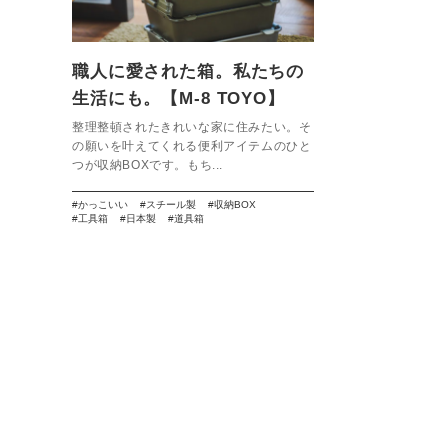
職人に愛された箱。私たちの
生活にも。【M-8 TOYO】
整理整頓されたきれいな家に住みたい。そ
の願いを叶えてくれる便利アイテムのひと
つが収納BOXです。もち...
かっこいい
スチール製
収納BOX
工具箱
日本製
道具箱