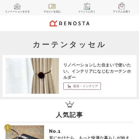
リノベーション
をする
マガジン
を読む
イベント
に行く
アイテム
を買う
カーテンタッセル
リノベーションした住まいで使いた
い、インテリアになじむカーテンホ
ルダー
家具・インテリア
人気記事
No.
首にかけたら、もっと快適な暮らしが始ま