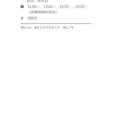
松店、松本店
11:00～、13:30～、14:30～、15:30～
（所要時間約30分）
300円
キシル
クリスマスカード
ヒノキ