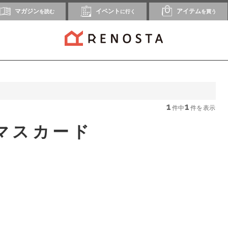
マガジン
イベント
アイテム
を読む
に行く
を買う
1
1
件中
件を表示
マスカード