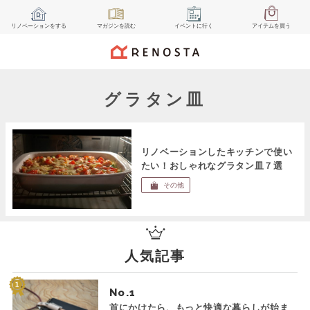
リノベーション
をする
マガジン
を読む
イベント
に行く
アイテム
を買う
グラタン皿
リノベーションしたキッチンで使い
たい！おしゃれなグラタン皿７選
その他
人気記事
No.
首にかけたら、もっと快適な暮らしが始ま