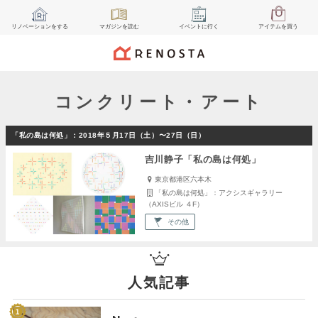
リノベーション
をする
マガジン
を読む
イベント
に行く
アイテム
を買う
コンクリート・アート
「私の島は何処」：2018年５月17日（土）〜27日（日）
吉川静子「私の島は何処」
東京都港区六本木
「私の島は何処」：アクシスギャラリー
（AXISビル ４F）
その他
人気記事