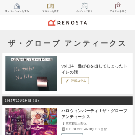
リノベーション
をする
マガジン
を読む
イベント
に行く
アイテム
を買う
ザ・グローブ アンティークス
vol.14 遊び心を出してしまったト
イレの話
連載コラム
2017年10月29 日（日）
ハロウィンパーティ！ザ・グローブ
アンティークス
東京都世田谷区
THE GLOBE ANTIQUES 全館