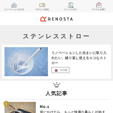
リノベーション
をする
マガジン
を読む
イベント
に行く
アイテム
を買う
ステンレスストロー
リノベーションした住まいに取り入
れたい、繰り返し使えるエコなスト
ロー
その他
人気記事
No.
首にかけたら、もっと快適な暮らしが始ま