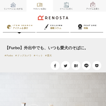
リノベーション
をする
マガジン
を読む
イベント
に行く
アイテム
を買う
ITEM SEARCH
COLUMN
FEATURE
アイテムを探す
連載コラム
特集
【Furbo】外出中でも、いつも愛犬のそばに。
Furbo
ドッグカメラ
ペット
愛犬