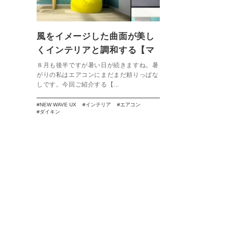
風をイメージした曲面が美し
くインテリアと調和する【マ
ルチエアコンUX】
８月も後半ですが暑い日が続きますね。暑
がりの私はエアコンにまだまだ頼りっぱな
しです。今回ご紹介する【...
NEW WAVE UX
インテリア
エアコン
ダイキン