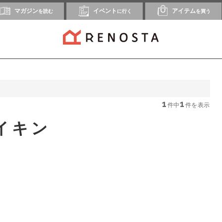
マガジン
イベント
アイテム
を読む
に行く
を買う
1
1
件中
件を表示
イキン