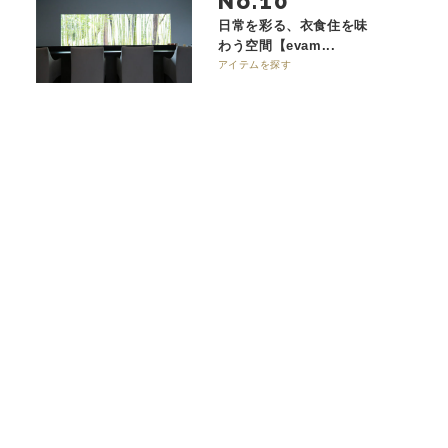
No.
日常を彩る、衣食住を味
わう空間【evam...
アイテムを探す