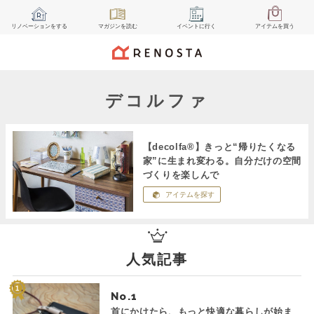
リノベーション
をする
マガジン
を読む
イベント
に行く
アイテム
を買う
デコルファ
【decolfa®】きっと“帰りたくなる
家”に生まれ変わる。自分だけの空間
づくりを楽しんで
アイテムを探す
人気記事
No.
首にかけたら、もっと快適な暮らしが始ま