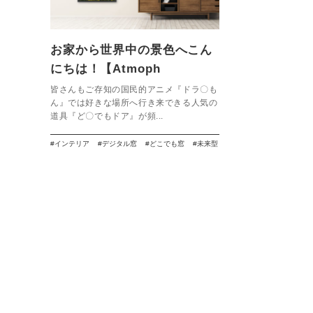
お家から世界中の景色へこん
にちは！【Atmoph
Window】
皆さんもご存知の国民的アニメ『ドラ〇も
ん』では好きな場所へ行き来できる人気の
道具『ど〇でもドア』が頻...
インテリア
デジタル窓
どこでも窓
未来型