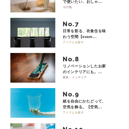
で使いたい、おしゃ...
その他
No.
日常を彩る、衣食住を味
わう空間【evam...
アイテムを探す
No.
リノベーションしたお家
のインテリアにも。...
家具・インテリア
No.
紙を自由にかたどって、
空気を飾る。【空気...
アイテムを探す