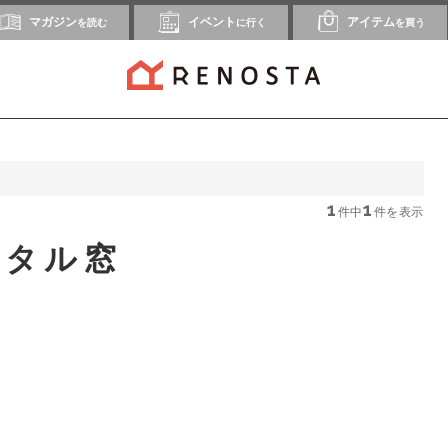
マガジン
イベント
アイテム
を読む
に行く
を買う
1
1
件中
件を表示
ジタル窓