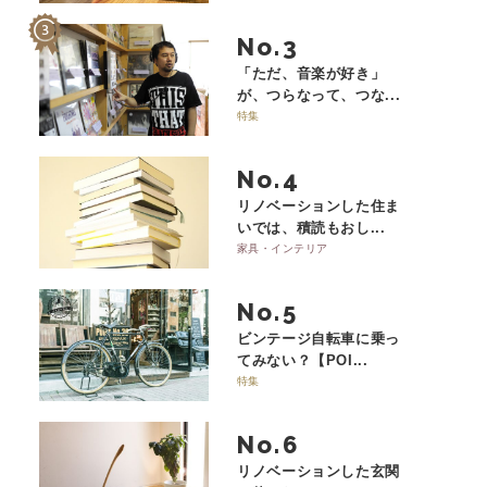
No.
「ただ、音楽が好き」
が、つらなって、つな...
特集
No.
リノベーションした住ま
いでは、積読もおし...
家具・インテリア
No.
ビンテージ自転車に乗っ
てみない？【POI...
特集
No.
リノベーションした玄関