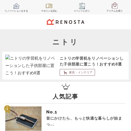
リノベーション
をする
マガジン
を読む
イベント
に行く
アイテム
を買う
ニトリ
ニトリの学習机をリノベーションし
た子供部屋に置こう！おすすめ8選
家具・インテリア
人気記事
No.
首にかけたら、もっと快適な暮らしが始ま
っ...