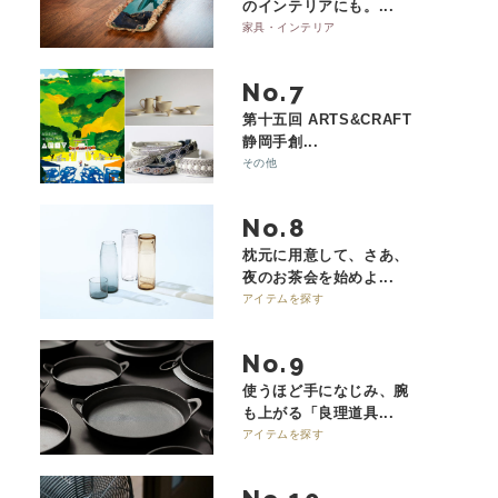
のインテリアにも。...
家具・インテリア
No.
第十五回 ARTS&CRAFT
静岡手創...
その他
No.
枕元に用意して、さあ、
夜のお茶会を始めよ...
アイテムを探す
No.
使うほど手になじみ、腕
も上がる「良理道具...
アイテムを探す