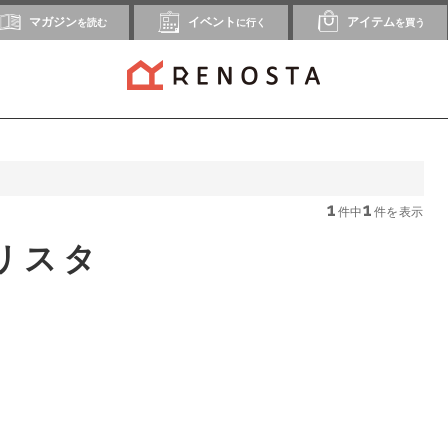
マガジン
イベント
アイテム
を読む
に行く
を買う
1
1
件中
件を表示
リスタ