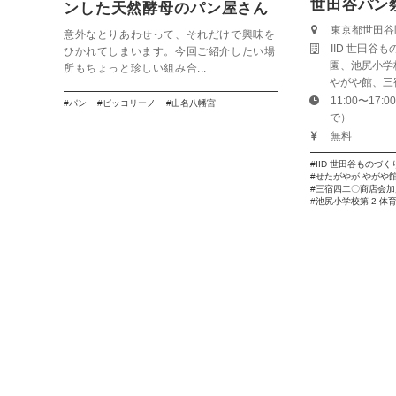
世田谷パン
ンした天然酵母のパン屋さん
【PICCO LINO】
東京都世田谷
意外なとりあわせって、それだけで興味を
IID 世田谷
ひかれてしまいます。今回ご紹介したい場
園、池尻小学
所もちょっと珍しい組み合...
やがや館、三
11:00〜17
パン
ピッコリーノ
山名八幡宮
で）
無料
IID 世田谷ものづ
せたがやが やがや
三宿四二〇商店会加
池尻小学校第 2 体