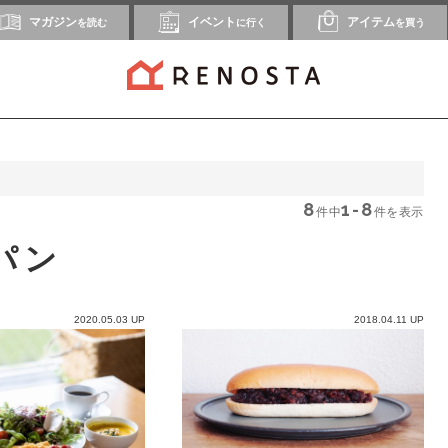
マガジン
イベント
アイテム
を読む
に行く
を買う
8
1-8
件中
件を表示
パン
2020.05.03 UP
2018.04.11 UP