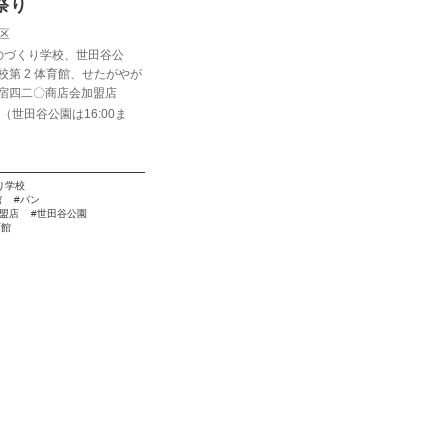
祭り
区
ものづくり学校、世田谷公
校第 2 体育館、せたがやが
宿四二〇商店会加盟店
:00（世田谷公園は16:00ま
くり学校
館
パン
盟店
世田谷公園
育館