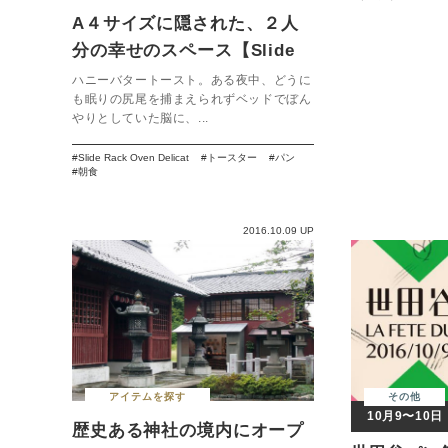
A４サイズに隠された、２人
分の幸せのスペース【Slide
Rack Oven Delicat】
ハニーバタートースト。ある夜中、どうに
も眠りの尻尾を捕まえられずベッドでぼん
やりとしていた脳に、...
Slide Rack Oven Delicat
トースター
パン
朝食
2016.10.09 UP
アイテムを探す
その他
10月9〜10日
歴史ある神社の境内にオープ