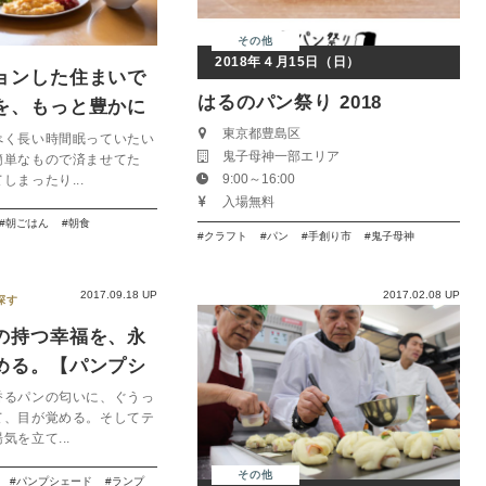
その他
2018年４月15日（日）
ョンした住まいで
はるのパン祭り 2018
を、もっと豊かに
アイテム
東京都豊島区
べく長い時間眠っていたい
鬼子母神一部エリア
簡単なもので済ませてた
9:00～16:00
しまったり...
入場無料
朝ごはん
朝食
クラフト
パン
手創り市
鬼子母神
2017.09.18 UP
2017.02.08 UP
探す
の持つ幸福を、永
める。【パンプシ
香るパンの匂いに、ぐうっ
て、目が覚める。そしてテ
気を立て...
その他
パンプシェード
ランプ