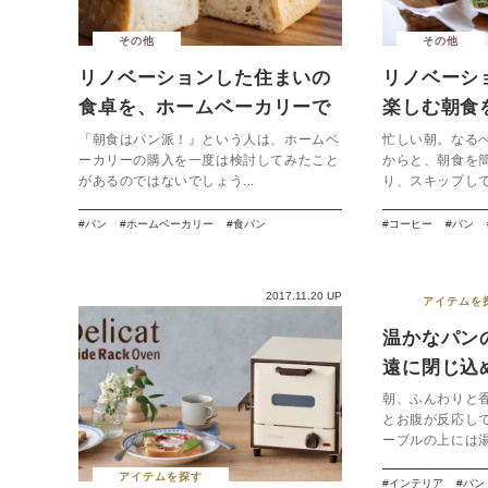
その他
その他
リノベーションした住まいの
リノベーシ
食卓を、ホームベーカリーで
楽しむ朝食
もっと豊かに
する5つの
「朝食はパン派！』という人は、ホームベ
忙しい朝。なる
ーカリーの購入を一度は検討してみたこと
からと、朝食を
があるのではないでしょう...
り、スキップして
パン
ホームベーカリー
食パン
コーヒー
パン
2017.11.20 UP
アイテムを
温かなパン
遠に閉じ込
ェード】
朝、ふんわりと
とお腹が反応し
ーブルの上には湯
アイテムを探す
インテリア
パン