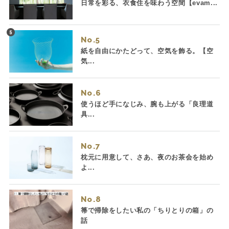
日常を彩る、衣食住を味わう空間【evam...
No.
紙を自由にかたどって、空気を飾る。【空
気...
No.
使うほど手になじみ、腕も上がる「良理道
具...
No.
枕元に用意して、さあ、夜のお茶会を始め
よ...
No.
箒で掃除をしたい私の「ちりとりの箱」の
話