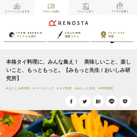
リノベーション
をする
マガジン
を読む
イベント
に行く
アイテム
を買う
ITEM SEARCH
COLUMN
FEATURE
アイテムを探す
連載コラム
特集
本格タイ料理に、みんな集え！ 美味しいこと、楽し
いこと、もっともっと。【みもっと先生 / おいしみ研
究所】
おいしみ研究所
ケータリング
タイ料理
みもっと先生
料理教室