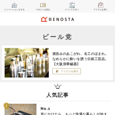
リノベーション
をする
マガジン
を読む
イベント
に行く
アイテム
を買う
ビール党
酒呑みのあこがれ、名工のほまれ。
なめらかに酔いを誘う伝統工芸品。
【大阪浪華錫器】
アイテムを探す
人気記事
No.
首にかけたら、もっと快適な暮らしが始ま