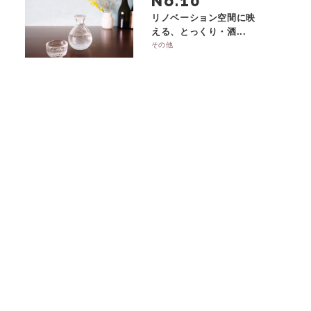
No.
リノベーション空間に映
える、とっくり・酒...
その他