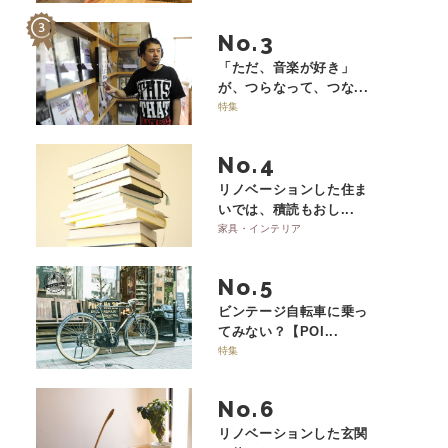
No.
「ただ、音楽が好き」
が、つらなって、つな...
特集
No.
リノベーションした住ま
いでは、積読もおし...
家具・インテリア
No.
ビンテージ自転車に乗っ
てみない？【POI...
特集
No.
リノベーションした玄関