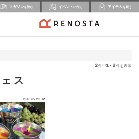
マガジン
イベント
アイテム
を読む
に行く
を買う
2
1-2
件中
件を表示
フェス
2018.05.28 UP