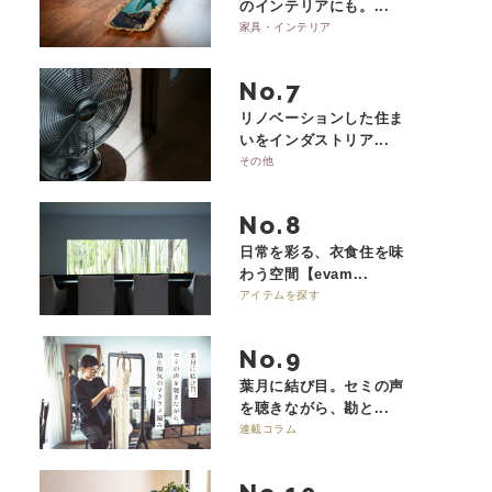
のインテリアにも。...
家具・インテリア
No.
リノベーションした住ま
いをインダストリア...
その他
No.
日常を彩る、衣食住を味
わう空間【evam...
アイテムを探す
No.
葉月に結び目。セミの声
を聴きながら、勘と...
連載コラム