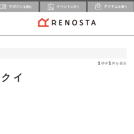
マガジン
イベント
アイテム
を読む
に行く
を買う
1
1
件中
件を表示
フクイ