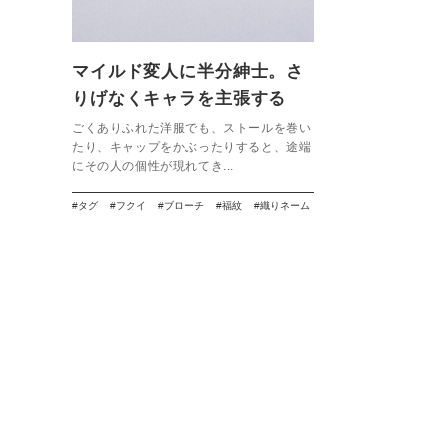
マイルド変人に半分紳士。さ
りげなくキャラを主張する
【タグブローチ】
ごくありふれた洋服でも、ストールを巻い
たり、キャップをかぶったりすると、途端
にその人の個性が現れてき...
タグ
フクイ
ブローチ
福紋
織りネーム