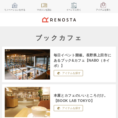
リノベーション
をする
マガジン
を読む
イベント
に行く
アイテム
を買う
ブックカフェ
毎日イベント開催。長野県上田市に
あるブック&カフェ【NABO（ネイ
ボ）】
アイテムを探す
本屋とカフェのいいところだけ。
【BOOK LAB TOKYO】
アイテムを探す