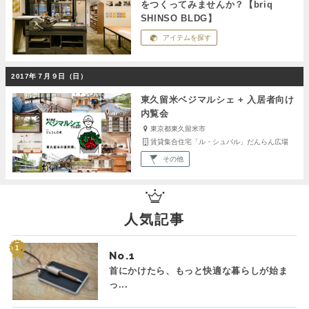
をつくってみませんか？【briq
SHINSO BLDG】
アイテムを探す
2017年７月９日（日）
東久留米ベジマルシェ + 入居者向け
内覧会
東京都東久留米市
賃貸集合住宅「ル・シュバル」だんらん広場
その他
人気記事
No.
首にかけたら、もっと快適な暮らしが始ま
っ...