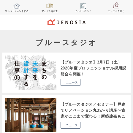
リノベーション
をする
マガジン
を読む
イベント
に行く
アイテム
を買う
ブルースタジオ
【ブルースタジオ】3月7日（土）
2020年度プロフェッショナル採用説
明会を開催！
ニュース
【ブルースタジオ／セミナー】戸建
てリノベーション丸わかり講座〜古
家がここまで変わる！新築建売もこ
んなに自分らしく！〜
ニュース