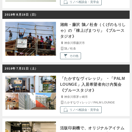
リノベ相談会・見学会
2018年８月19日（日）
湘南・藤沢 鵠ノ杜舎（くげのもりし
ゃ）の「棟上げまつり」《ブルース
タジオ》
神奈川県藤沢市
鵠ノ杜舎
その他
2018年７月21日（土）
「たかすなヴィレッジ」 ・「PALM
LOUNGE」入居希望者向け内覧会
《ブルースタジオ》
神奈川県茅ヶ崎市
たかすなヴィレッジ / PALM LOUNGE
リノベ相談会・見学会
活版印刷機で、オリジナルアイテム