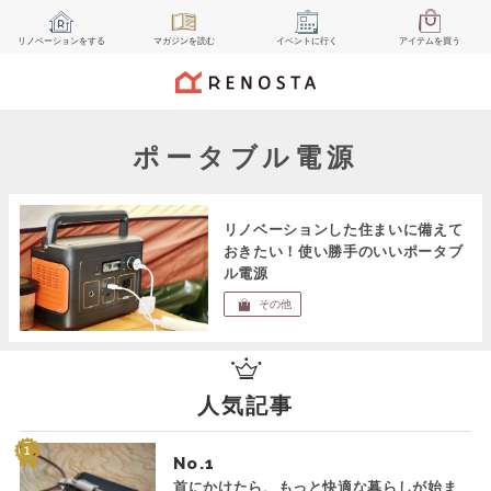
リノベーション
をする
マガジン
を読む
イベント
に行く
アイテム
を買う
ポータブル電源
リノベーションした住まいに備えて
おきたい！使い勝手のいいポータブ
ル電源
その他
人気記事
No.
首にかけたら、もっと快適な暮らしが始ま