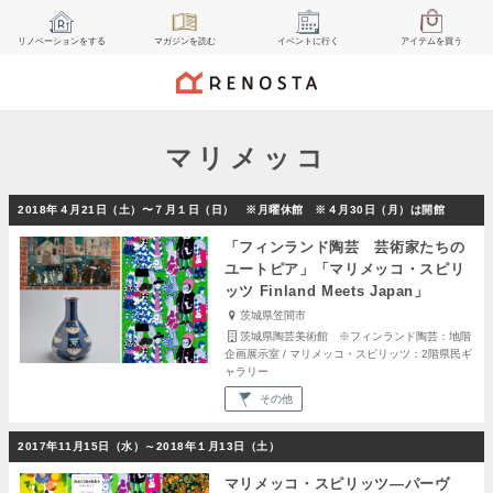
リノベーション
をする
マガジン
を読む
イベント
に行く
アイテム
を買う
マリメッコ
2018年４月21日（土）〜７月１日（日） ※月曜休館 ※４月30日（月）は開館
「フィンランド陶芸 芸術家たちの
ユートピア」「マリメッコ・スピリ
ッツ Finland Meets Japan」
茨城県笠間市
茨城県陶芸美術館 ※フィンランド陶芸：地階
企画展示室 / マリメッコ・スピリッツ：2階県民ギ
ャラリー
その他
2017年11月15日（水）～2018年１月13日（土）
マリメッコ・スピリッツ―パーヴ