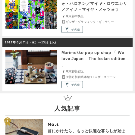
ォ・ハロネン／マイヤ・ロウエカリ
／アイノ＝マイヤ・メッツォラ
東京都中央区
ギンザ・グラフィック・ギャラリー
その他
2017年６月７日（水）〜13日（火）
Marimekko pop up shop 「 We
love Japan – The Isetan edition –
」
東京都新宿区
伊勢丹新宿店本館１F＝ザ・ステージ
その他
人気記事
No.
首にかけたら、もっと快適な暮らしが始ま