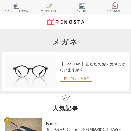
リノベーション
をする
マガジン
を読む
イベント
に行く
アイテム
を買う
メガネ
【J of JINS】あなたのおメガネにか
ないますか？
アイテムを探す
人気記事
No.
首にかけたら、もっと快適な暮らしが始ま