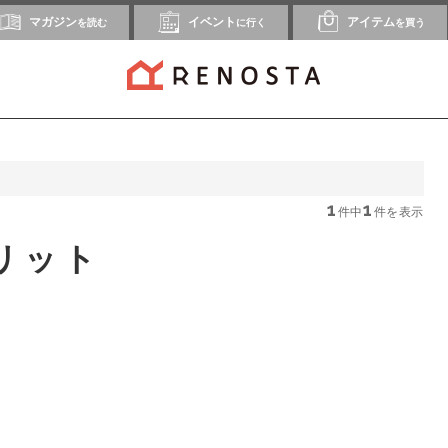
マガジン
イベント
アイテム
を読む
に行く
を買う
1
1
件中
件を表示
リット