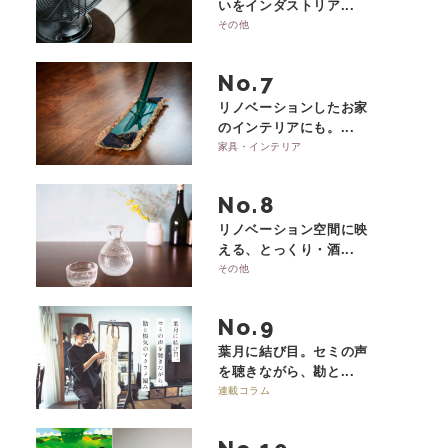
いをインダストリア...
その他
No.
リノベーションしたお家
のインテリアにも。...
家具・インテリア
No.
リノベーション空間に映
える、とっくり・酒...
その他
No.
葉月に結び目。セミの声
を聴きながら、勘と...
連載コラム