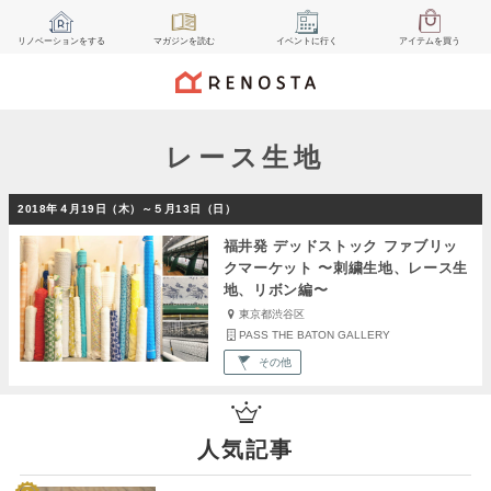
リノベーション
をする
マガジン
を読む
イベント
に行く
アイテム
を買う
レース生地
2018年４月19日（木）～５月13日（日）
福井発 デッドストック ファブリッ
クマーケット 〜刺繍生地、レース生
地、リボン編〜
東京都渋谷区
PASS THE BATON GALLERY
その他
人気記事