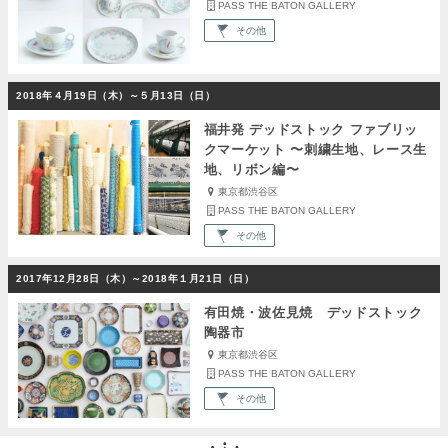
PASS THE BATON GALLERY
その他
2018年４月19日（木）～５月13日（日）
福井発 デッドストック ファブリッ
クマーケット 〜刺繍生地、レース生
地、リボン編〜
東京都渋谷区
PASS THE BATON GALLERY
その他
2017年12月28日（木）～2018年１月21日（日）
有田焼・波佐見焼 デッドストック
陶器市
東京都渋谷区
PASS THE BATON GALLERY
その他