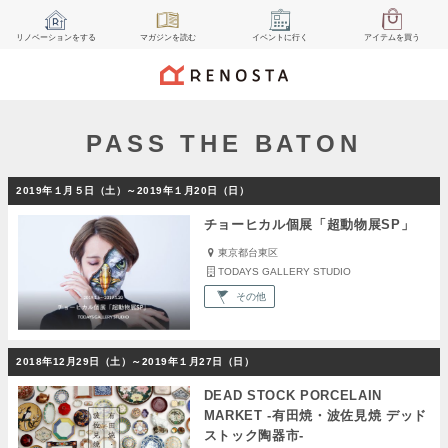
リノベーション
をする
マガジン
を読む
イベント
に行く
アイテム
を買う
PASS THE BATON
2019年１月５日（土）～2019年１月20日（日）
チョーヒカル個展「超動物展SP」
東京都台東区
TODAYS GALLERY STUDIO
その他
2018年12月29日（土）～2019年１月27日（日）
DEAD STOCK PORCELAIN
MARKET ‐有田焼・波佐見焼 デッド
ストック陶器市‐