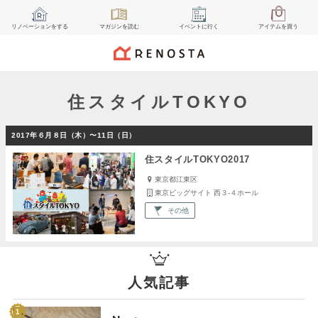
リノベーション
をする
マガジン
を読む
イベント
に行く
アイテム
を買う
住スタイルTOKYO
2017年６月８日（木）〜11日（日）
住スタイルTOKYO2017
東京都江東区
東京ビッグサイト 西３-４ホール
その他
人気記事