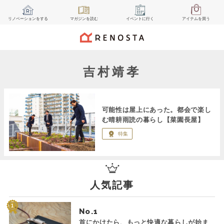
リノベーション
をする
マガジン
を読む
イベント
に行く
アイテム
を買う
吉村靖孝
可能性は屋上にあった。都会で楽し
む晴耕雨読の暮らし【菜園長屋】
特集
人気記事
No.
首にかけたら、もっと快適な暮らしが始ま