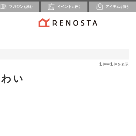
マガジン
イベント
アイテム
を読む
に行く
を買う
1
1
件中
件を表示
味わい