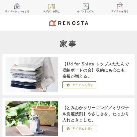
リノベーション
をする
マガジン
を読む
イベント
に行く
アイテム
を買う
家事
【1/d for Shirts トップスたたんで
収納ボードの会】収納にも心にも、
余裕が増える。
アイテムを探す
【とみおかクリーニング／オリジナ
ル洗濯洗剤】やさしさを、たっぷり
入れときました。
アイテムを探す