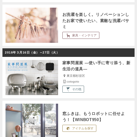
お洗濯を楽しく。リノベーションし
たお家で使いたい、素敵な洗濯バサ
ミ
家具・インテリア
2018年３月16日（金）～27日（火）
家事問屋展 ―使い手に寄り添う、新
生活の道具―
東京都杉並区
cotogoto
その他
窓ふきは、もうロボットに任せよ
う！【WINBOT950】
アイテムを探す