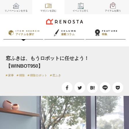
リノベーション
をする
マガジン
を読む
イベント
に行く
アイテム
を買う
ITEM SEARCH
COLUMN
FEATURE
アイテムを探す
連載コラム
特集
窓ふきは、もうロボットに任せよう！
【WINBOT950】
家事
掃除
掃除ロボット
窓ふき