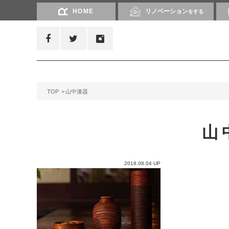
HOME
リノベーション
をする
TOP
山中漆器
山
2018.08.04 UP