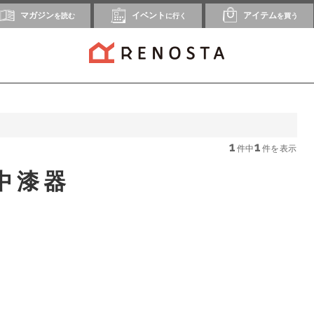
マガジン
イベント
アイテム
を読む
に行く
を買う
1
1
件中
件を表示
中漆器