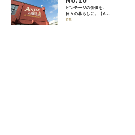
No.
ビンテージの価値を、
日々の暮らしに。【A...
特集