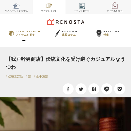
リノベーション
をする
マガジン
を読む
イベント
に行く
アイテム
を買う
ITEM SEARCH
COLUMN
FEATURE
アイテムを探す
連載コラム
特集
【我戸幹男商店】伝統文化を受け継ぐカジュアルなう
つわ
伝統工芸品
器
山中漆器