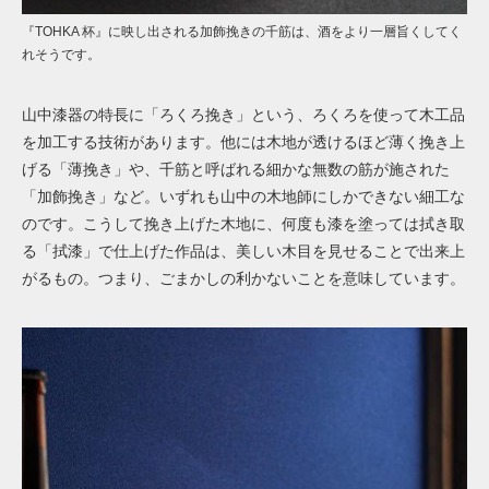
『TOHKA 杯』に映し出される加飾挽きの千筋は、酒をより一層旨くしてく
れそうです。
山中漆器の特長に「ろくろ挽き」という、ろくろを使って木工品
を加工する技術があります。他には木地が透けるほど薄く挽き上
げる「薄挽き」や、千筋と呼ばれる細かな無数の筋が施された
「加飾挽き」など。いずれも山中の木地師にしかできない細工な
のです。こうして挽き上げた木地に、何度も漆を塗っては拭き取
る「拭漆」で仕上げた作品は、美しい木目を見せることで出来上
がるもの。つまり、ごまかしの利かないことを意味しています。