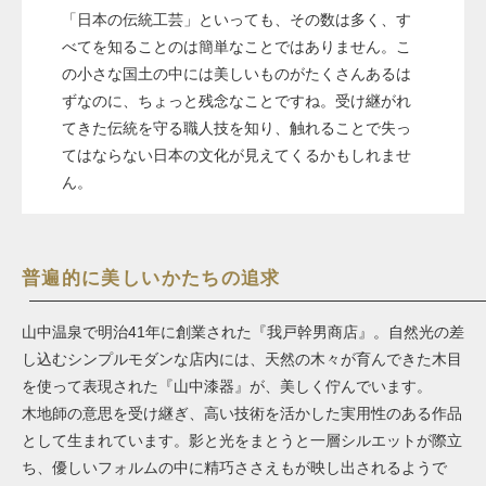
「日本の伝統工芸」といっても、その数は多く、す
べてを知ることのは簡単なことではありません。こ
の小さな国土の中には美しいものがたくさんあるは
ずなのに、ちょっと残念なことですね。受け継がれ
てきた伝統を守る職人技を知り、触れることで失っ
てはならない日本の文化が見えてくるかもしれませ
ん。
普遍的に美しいかたちの追求
山中温泉で明治41年に創業された『我戸幹男商店』。自然光の差
し込むシンプルモダンな店内には、天然の木々が育んできた木目
を使って表現された『山中漆器』が、美しく佇んでいます。
木地師の意思を受け継ぎ、高い技術を活かした実用性のある作品
として生まれています。影と光をまとうと一層シルエットが際立
ち、優しいフォルムの中に精巧ささえもが映し出されるようで