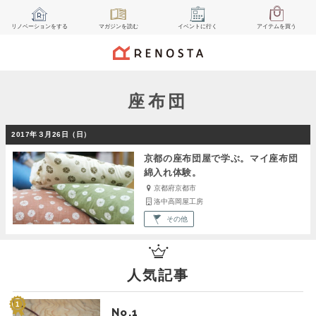
リノベーション
をする
マガジン
を読む
イベント
に行く
アイテム
を買う
座布団
2017年３月26日（日）
京都の座布団屋で学ぶ。マイ座布団
綿入れ体験。
京都府京都市
洛中高岡屋工房
その他
人気記事
No.