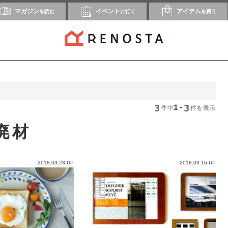
マガジン
イベント
アイテム
を読む
に行く
を買う
3
1-3
件中
件を表示
廃材
2018.03.23 UP
2018.03.16 UP