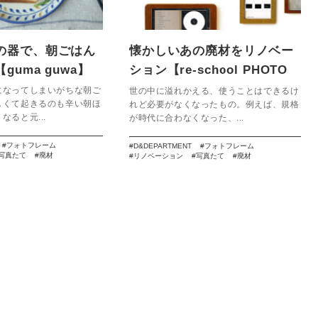
の器で、朝ごはん
懐かしいあの廃材をリノベー
guma guwa】
ション【re-school PHOTO
FRAME】
になってしまいがちな朝ご
世の中に溢れかえる、使うことはできるけ
しくて起きるのも辛い朝ほ
れど必要がなくなったもの。例えば、規格
なると元...
が時代に合わなくなった、...
フォトフレーム
D&DEPARTMENT
フォトフレーム
写真たて
廃材
リノベーション
写真たて
廃材