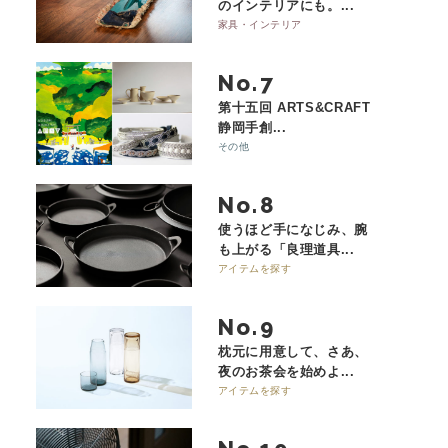
のインテリアにも。...
家具・インテリア
No.
第十五回 ARTS&CRAFT
静岡手創...
その他
No.
使うほど手になじみ、腕
も上がる「良理道具...
アイテムを探す
No.
枕元に用意して、さあ、
夜のお茶会を始めよ...
アイテムを探す